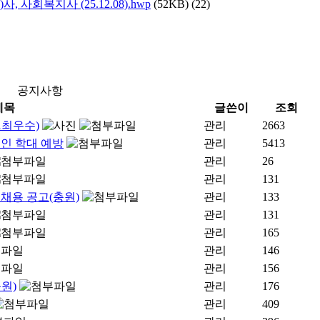
회복지사 (25.12.08).hwp
(52KB)
(22)
공지사항
제목
글쓴이
조회
A최우수)
관리
2663
인 학대 예방
관리
5413
관리
26
관리
131
채용 공고(충원)
관리
133
관리
131
관리
165
관리
146
관리
156
원)
관리
176
관리
409