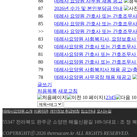
88
데레사 요양원 사무원 채용 공고
87
2026년 수가 및 본인부담금 안내
86
데레사 요양원 간호사 또는 간호조무사
85
데레사 요양원 간호사 또는 간호조무사
>>
데레사 요양원 간호사 또는 간호조무사
83
데레사요양원 사회복지사, 요양보호사
82
데레사요양원 간호사 또는 간호조무사
81
데레사요양원 간호사 또는 간호조무사 
80
데레사요양원 간호사 또는 간호조무사
79
데레사요양원 사회복지사 채용 공고(충
78
데레사요양원 사무국장 채용 재공고
글쓰기
처음목록
새로고침
1
2
3
4
5
데레사요양원 소개
이용약관
개인정보 취급방침
입소안내
오시는길
55347 전라북도 완주군 소양면 해월신왕길 109-5
|
대표 : 조 정 복
COPYRIGHTⓒ 2026 theresacare.kr ALL RIGHTS RESERVED.