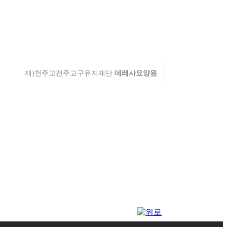
재)천주교전주교구유지재단
데레사요양원