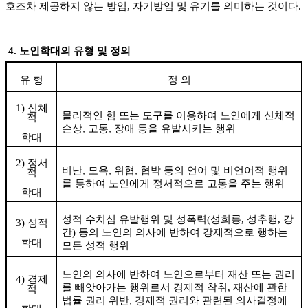
호조차 제공하지 않는 방임
,
자기방임 및 유기를 의미하는 것이다
.
4.
노인학대의 유형 및 정의
유 형
정 의
1)
신체
물리적인 힘 또는 도구를 이용하여 노인에게 신체적
적
손상
,
고통
,
장애 등을 유발시키는 행위
학대
2)
정서
비난
,
모욕
,
위협
,
협박 등의 언어 및 비언어적 행위
적
를 통하여 노인에게 정서적으로 고통을 주는 행위
학대
성적 수치심 유발행위 및 성폭력
(
성희롱
,
성추행
,
강
3)
성적
간
)
등의 노인의 의사에 반하여 강제적으로 행하는
학대
모든 성적 행위
노인의 의사에 반하여 노인으로부터 재산 또는 권리
4)
경제
를 빼앗아가는 행위로서 경제적 착취
,
재산에 관한
적
법률 권리 위반
,
경제적 권리와 관련된 의사결정에