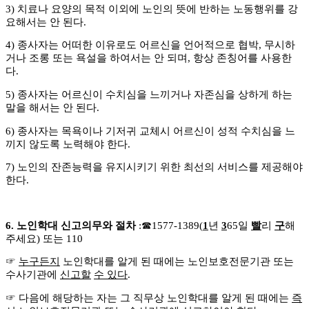
3)
치료나 요양의 목적 이외에 노인의 뜻에 반하는 노동행위를 강
요해서는 안 된다
.
4)
종사자는 어떠한 이유로도 어르신을 언어적으로 협박
,
무시하
거나 조롱 또는 욕설을 하여서는 안 되며
,
항상 존칭어를 사용한
다
.
5)
종사자는 어르신이 수치심을 느끼거나 자존심을 상하게 하는
말을 해서는 안 된다
.
6)
종사자는 목욕이나 기저귀 교체시 어르신이 성적 수치심을 느
끼지 않도록 노력해야 한다
.
7)
노인의 잔존능력을 유지시키기 위한 최선의 서비스를 제공해야
한다
.
6.
노인학대 신고의무와 절차
:
☎
1577-1389(
1
년
3
65
일
빨
리
구
해
주세요
)
또는
110
☞
누구든지
노인학대를 알게 된 때에는 노인보호전문기관 또는
수사기관에
신고할
수 있다
.
☞
다음에 해당하는 자는 그 직무상 노인학대를 알게 된 때에는
즉